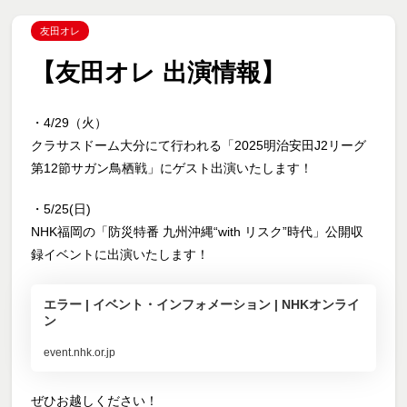
友田オレ
【友田オレ 出演情報】
・4/29（火）
クラサスドーム大分にて行われる「2025明治安田J2リーグ
第12節サガン鳥栖戦」にゲスト出演いたします！
・5/25(日)
NHK福岡の「防災特番 九州沖縄“with リスク”時代」公開収
録イベントに出演いたします！
エラー | イベント・インフォメーション | NHKオンライ
ン
event.nhk.or.jp
ぜひお越しください！