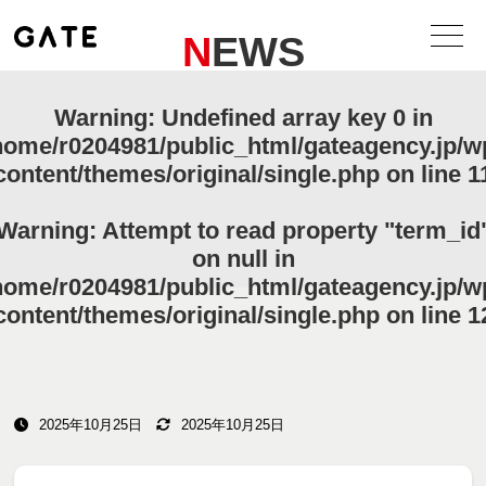
NEWS
Warning
: Undefined array key 0 in
home/r0204981/public_html/gateagency.jp/w
content/themes/original/single.php
on line
1
Warning
: Attempt to read property "term_id
on null in
home/r0204981/public_html/gateagency.jp/w
content/themes/original/single.php
on line
1
2025年10月25日
2025年10月25日