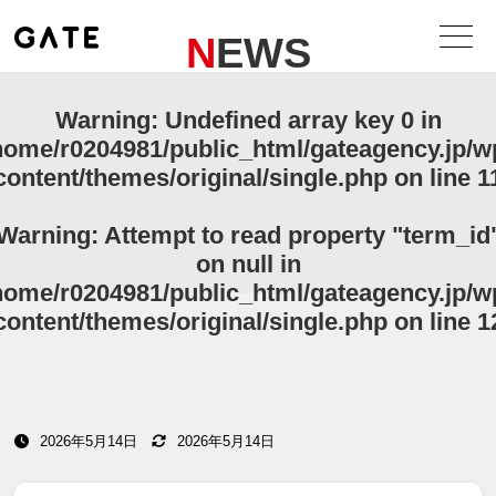
NEWS
Warning
: Undefined array key 0 in
home/r0204981/public_html/gateagency.jp/w
content/themes/original/single.php
on line
1
Warning
: Attempt to read property "term_id
on null in
home/r0204981/public_html/gateagency.jp/w
content/themes/original/single.php
on line
1
2026年5月14日
2026年5月14日