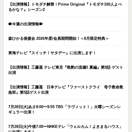
【出演情報】トモダチ解禁！Prime Original『トモダチ100人よべ
るかな？』シーズン2
🐡今週の出演情報🐡
森ひかる後援会 2026年度/会員期間開始！＜8月限定特典＞
東海テレビ『スイッチ！サタデー』に出演します！
【出演情報】工藤遥 テレビ東京『晩酌の流儀5 夏編』第9話 ゲスト
出演
【出演情報】工藤遥 日本テレビ『ファーストクライ 母子救命救
急班』第5話ゲスト出演
7月28日(火)あさ8:00〜9:55 TBS「ラヴィット！」火曜シーズンレ
ギュラー出演！
7月28日(火)午後7:00〜NHKEテレ「ウェルカム！よきまるハウス」
に出演します！