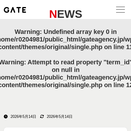
NEWS
Warning
: Undefined array key 0 in
home/r0204981/public_html/gateagency.jp/w
content/themes/original/single.php
on line
1
Warning
: Attempt to read property "term_id
on null in
home/r0204981/public_html/gateagency.jp/w
content/themes/original/single.php
on line
1
2026年5月14日
2026年5月14日