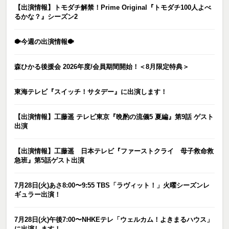
【出演情報】トモダチ解禁！Prime Original『トモダチ100人よべ
るかな？』シーズン2
🐡今週の出演情報🐡
森ひかる後援会 2026年度/会員期間開始！＜8月限定特典＞
東海テレビ『スイッチ！サタデー』に出演します！
【出演情報】工藤遥 テレビ東京『晩酌の流儀5 夏編』第9話 ゲスト
出演
【出演情報】工藤遥 日本テレビ『ファーストクライ 母子救命救
急班』第5話ゲスト出演
7月28日(火)あさ8:00〜9:55 TBS「ラヴィット！」火曜シーズンレ
ギュラー出演！
7月28日(火)午後7:00〜NHKEテレ「ウェルカム！よきまるハウス」
に出演します！