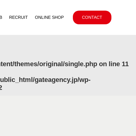
B
RECRUIT
ONLINE SHOP
CONTACT
ent/themes/original/single.php
on line
11
ublic_html/gateagency.jp/wp-
2