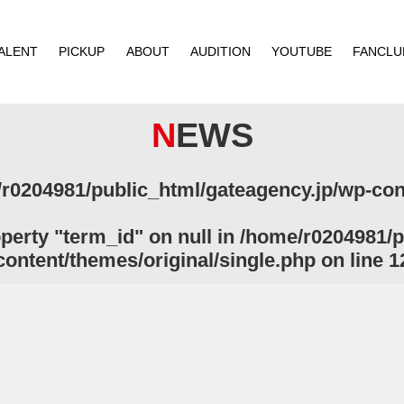
ALENT
PICKUP
ABOUT
AUDITION
YOUTUBE
FANCLU
NEWS
r0204981/public_html/gateagency.jp/wp-cont
operty "term_id" on null in
/home/r0204981/p
content/themes/original/single.php
on line
1