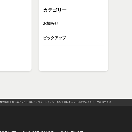
カテゴリー
お知らせ
ピックアップ
E株式会社
>
秋元杏月 7月〜 TBS「ラヴィット！」シーズン火曜レギュラー出演決定！
>
ドラマ出演中！-2