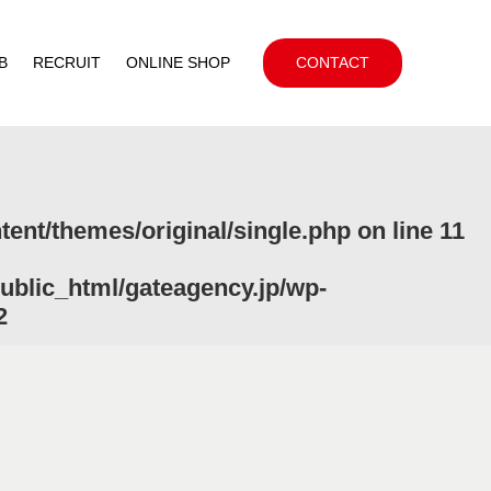
B
RECRUIT
ONLINE SHOP
CONTACT
ent/themes/original/single.php
on line
11
ublic_html/gateagency.jp/wp-
2