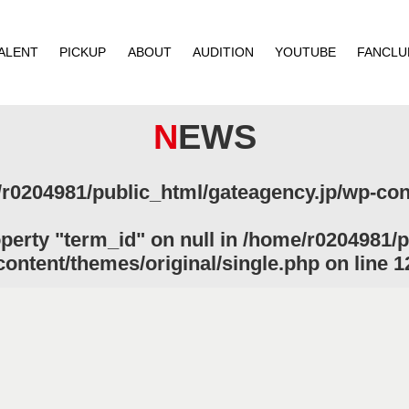
ALENT
PICKUP
ABOUT
AUDITION
YOUTUBE
FANCLU
NEWS
r0204981/public_html/gateagency.jp/wp-cont
operty "term_id" on null in
/home/r0204981/p
content/themes/original/single.php
on line
1