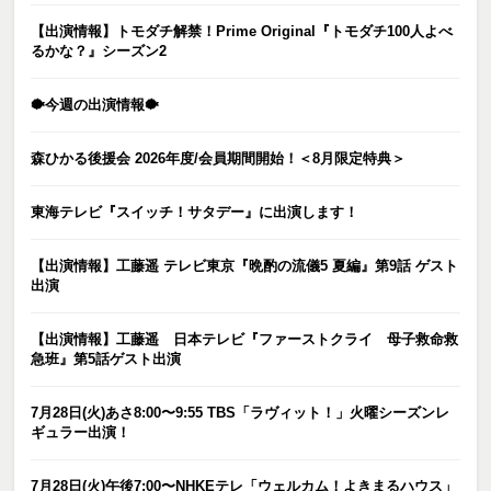
【出演情報】トモダチ解禁！Prime Original『トモダチ100人よべ
るかな？』シーズン2
🐡今週の出演情報🐡
森ひかる後援会 2026年度/会員期間開始！＜8月限定特典＞
東海テレビ『スイッチ！サタデー』に出演します！
【出演情報】工藤遥 テレビ東京『晩酌の流儀5 夏編』第9話 ゲスト
出演
【出演情報】工藤遥 日本テレビ『ファーストクライ 母子救命救
急班』第5話ゲスト出演
7月28日(火)あさ8:00〜9:55 TBS「ラヴィット！」火曜シーズンレ
ギュラー出演！
7月28日(火)午後7:00〜NHKEテレ「ウェルカム！よきまるハウス」