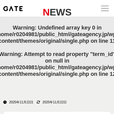
NEWS
Warning
: Undefined array key 0 in
home/r0204981/public_html/gateagency.jp/w
content/themes/original/single.php
on line
1
Warning
: Attempt to read property "term_id
on null in
home/r0204981/public_html/gateagency.jp/w
content/themes/original/single.php
on line
1
2025年11月22日
2025年11月22日