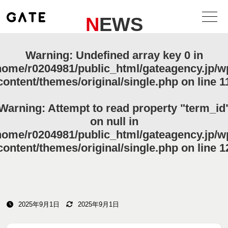
NEWS
Warning
: Undefined array key 0 in
home/r0204981/public_html/gateagency.jp/w
content/themes/original/single.php
on line
1
Warning
: Attempt to read property "term_id
on null in
home/r0204981/public_html/gateagency.jp/w
content/themes/original/single.php
on line
1
2025年9月1日
2025年9月1日