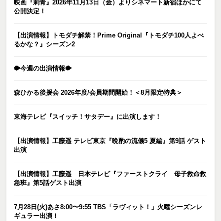
映画『刺青』2026年11月13日（金）よりシネマート新宿ほかにて
公開決定！
【出演情報】トモダチ解禁！Prime Original『トモダチ100人よべ
るかな？』シーズン2
🐡今週の出演情報🐡
森ひかる後援会 2026年度/会員期間開始！＜8月限定特典＞
東海テレビ『スイッチ！サタデー』に出演します！
【出演情報】工藤遥 テレビ東京『晩酌の流儀5 夏編』第9話 ゲスト
出演
【出演情報】工藤遥 日本テレビ『ファーストクライ 母子救命救
急班』第5話ゲスト出演
7月28日(火)あさ8:00〜9:55 TBS「ラヴィット！」火曜シーズンレ
ギュラー出演！