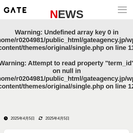
NEWS
Warning
: Undefined array key 0 in
home/r0204981/public_html/gateagency.jp/w
content/themes/original/single.php
on line
1
Warning
: Attempt to read property "term_id
on null in
home/r0204981/public_html/gateagency.jp/w
content/themes/original/single.php
on line
1
2025年4月5日
2025年4月5日