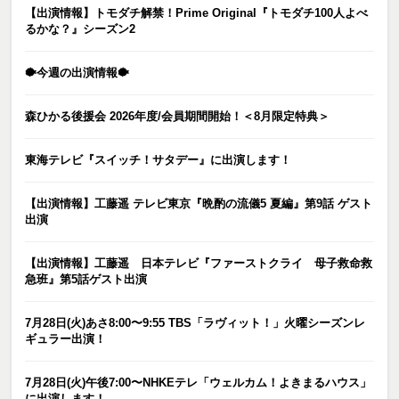
【出演情報】トモダチ解禁！Prime Original『トモダチ100人よべ
るかな？』シーズン2
🐡今週の出演情報🐡
森ひかる後援会 2026年度/会員期間開始！＜8月限定特典＞
東海テレビ『スイッチ！サタデー』に出演します！
【出演情報】工藤遥 テレビ東京『晩酌の流儀5 夏編』第9話 ゲスト
出演
【出演情報】工藤遥 日本テレビ『ファーストクライ 母子救命救
急班』第5話ゲスト出演
7月28日(火)あさ8:00〜9:55 TBS「ラヴィット！」火曜シーズンレ
ギュラー出演！
7月28日(火)午後7:00〜NHKEテレ「ウェルカム！よきまるハウス」
に出演します！