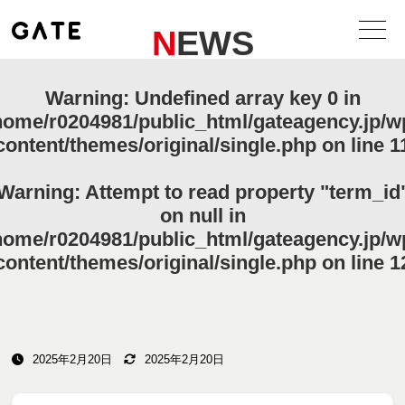
NEWS
Warning
: Undefined array key 0 in
home/r0204981/public_html/gateagency.jp/w
content/themes/original/single.php
on line
1
Warning
: Attempt to read property "term_id
on null in
home/r0204981/public_html/gateagency.jp/w
content/themes/original/single.php
on line
1
2025年2月20日
2025年2月20日