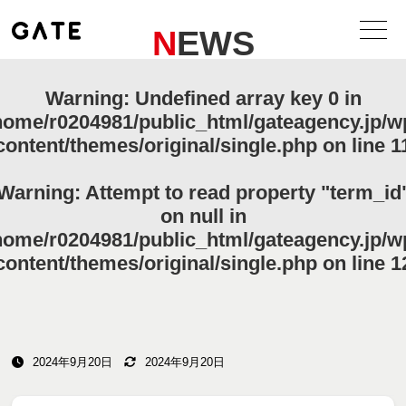
NEWS
Warning
: Undefined array key 0 in
home/r0204981/public_html/gateagency.jp/w
content/themes/original/single.php
on line
1
Warning
: Attempt to read property "term_id
on null in
home/r0204981/public_html/gateagency.jp/w
content/themes/original/single.php
on line
1
2024年9月20日
2024年9月20日