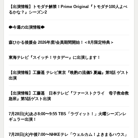
【出演情報】トモダチ解禁！Prime Original『トモダチ100人よべ
るかな？』シーズン2
🐡今週の出演情報🐡
森ひかる後援会 2026年度/会員期間開始！＜8月限定特典＞
東海テレビ『スイッチ！サタデー』に出演します！
【出演情報】工藤遥 テレビ東京『晩酌の流儀5 夏編』第9話 ゲスト
出演
【出演情報】工藤遥 日本テレビ『ファーストクライ 母子救命救
急班』第5話ゲスト出演
7月28日(火)あさ8:00〜9:55 TBS「ラヴィット！」火曜シーズンレ
ギュラー出演！
7月28日(火)午後7:00〜NHKEテレ「ウェルカム！よきまるハウス」