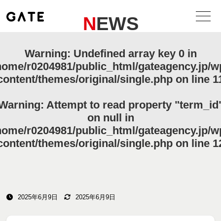
NEWS
Warning
: Undefined array key 0 in
home/r0204981/public_html/gateagency.jp/w
content/themes/original/single.php
on line
1
Warning
: Attempt to read property "term_id
on null in
home/r0204981/public_html/gateagency.jp/w
content/themes/original/single.php
on line
1
2025年6月9日
2025年6月9日