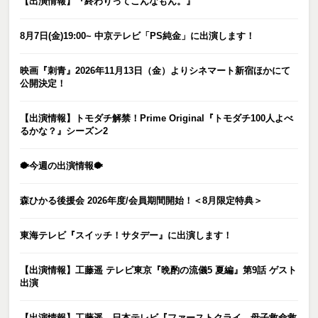
【出演情報】『終わりってこんなもん。』
8月7日(金)19:00~ 中京テレビ「PS純金」に出演します！
映画『刺青』2026年11月13日（金）よりシネマート新宿ほかにて
公開決定！
【出演情報】トモダチ解禁！Prime Original『トモダチ100人よべ
るかな？』シーズン2
🐡今週の出演情報🐡
森ひかる後援会 2026年度/会員期間開始！＜8月限定特典＞
東海テレビ『スイッチ！サタデー』に出演します！
【出演情報】工藤遥 テレビ東京『晩酌の流儀5 夏編』第9話 ゲスト
出演
【出演情報】工藤遥 日本テレビ『ファーストクライ 母子救命救